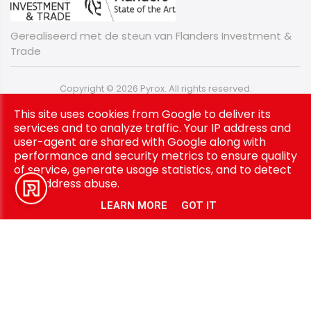
Gerealiseerd met de steun van Flanders Investment &
Trade
Copyright © 2026 Pyrox. All rights reserved.
Privacy & Cookies
|
Algemene Voorwaarden
|
UP-TO-DATE
This site uses cookies from Google to deliver its
WebDesign
services and to analyze traffic. Your IP address and
user-agent are shared with Google along with
performance and security metrics to ensure quality
of service, generate usage statistics, and to detect
and address abuse.
LEARN MORE
GOT IT