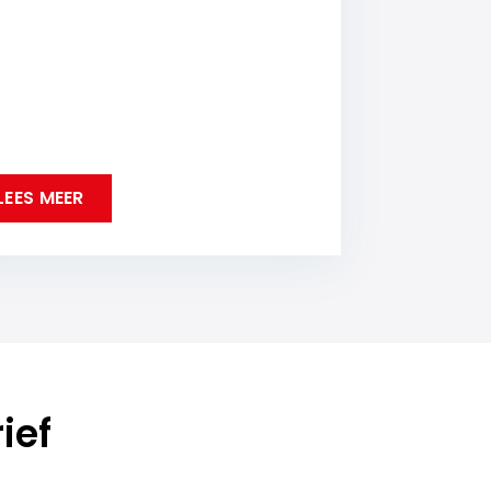
LEES MEER
ief