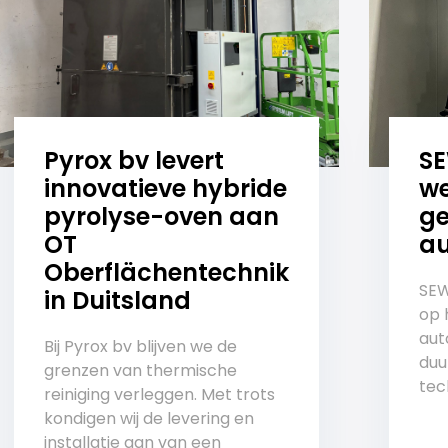
Pyrox bv levert
S
innovatieve hybride
we
pyrolyse-oven aan
ge
OT
au
Oberflächentechnik
SEW
in Duitsland
op 
aut
Bij Pyrox bv blijven we de
duu
grenzen van thermische
tech
reiniging verleggen. Met trots
kondigen wij de levering en
installatie aan van een