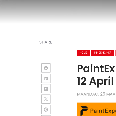
SHARE
HOME
IN-DE-KIJKER
PaintEx
12 Apri
MAANDAG, 25 MAA