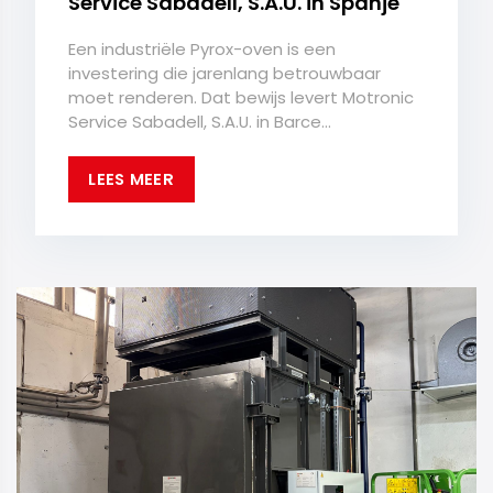
Service Sabadell, S.A.U. in Spanje
Een industriële Pyrox-oven is een
investering die jarenlang betrouwbaar
moet renderen. Dat bewijs levert Motronic
Service Sabadell, S.A.U. in Barce...
LEES MEER