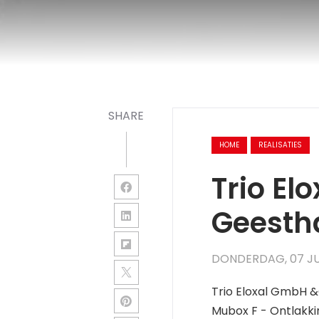
SHARE
HOME
REALISATIES
Trio El
Geesth
DONDERDAG, 07 JU
Trio Eloxal GmbH &
Mubox F - Ontlakki